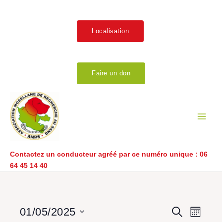
Aller
au
contenu
Localisation
Faire un don
Main
Men
Contactez un conducteur agréé par ce numéro unique :
06
64 45 14 40
LUNDI
MARDI
MERCREDI
JEUDI
VENDREDI
SAMEDI
DIMANCHE
Év
Recherch
Navig
01/05/2025
Recherche
Mois