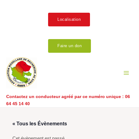
Aller
au
contenu
Localisation
Faire un don
Main
Men
Contactez un conducteur agréé par ce numéro unique :
06
64 45 14 40
« Tous les Évènements
Cet évènement est passé.