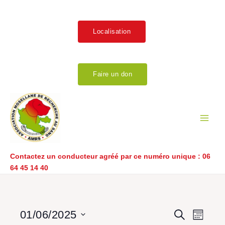
Aller
au
contenu
Localisation
Faire un don
Main
Men
Contactez un conducteur agréé par ce numéro unique :
06
64 45 14 40
LUNDI
MARDI
MERCREDI
JEUDI
VENDREDI
SAMEDI
DIMANCHE
Év
Recherch
Navig
01/06/2025
Recherche
Mois