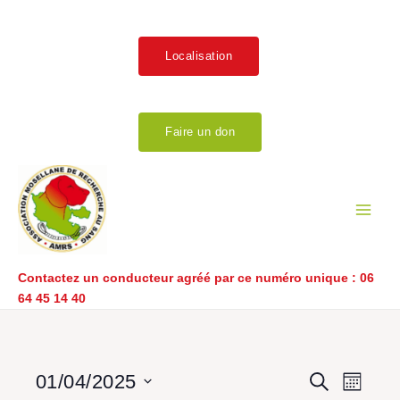
Aller
au
contenu
Localisation
Faire un don
Main
Men
Contactez un conducteur agréé par ce numéro unique :
06
64 45 14 40
LUNDI
MARDI
MERCREDI
JEUDI
VENDREDI
SAMEDI
DIMANCHE
Év
Recherch
Navig
01/04/2025
Recherche
Mois