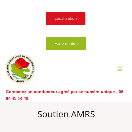
Aller
au
contenu
Localisation
Faire un don
Main
Men
Contactez un conducteur agréé par ce numéro unique :
06
64 45 14 40
Soutien AMRS