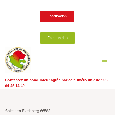
Aller
au
contenu
Localisation
Faire un don
Main
Men
Contactez un conducteur agréé par ce numéro unique :
06
64 45 14 40
Navigation
de
l’article
Spiessen-Evelsberg 66583