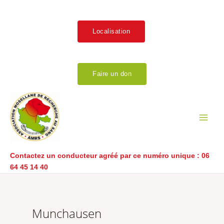
Aller
au
contenu
Localisation
Faire un don
Main
Men
Contactez un conducteur agréé par ce numéro unique :
06
64 45 14 40
Munchausen