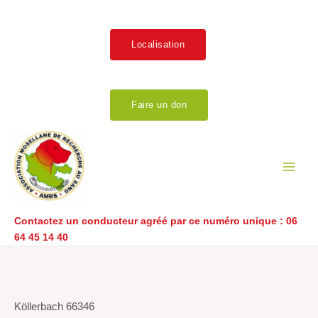
Aller
au
contenu
Localisation
Faire un don
Main
Men
Contactez un conducteur agréé par ce numéro unique :
06
64 45 14 40
Navigation
de
l’article
Köllerbach 66346