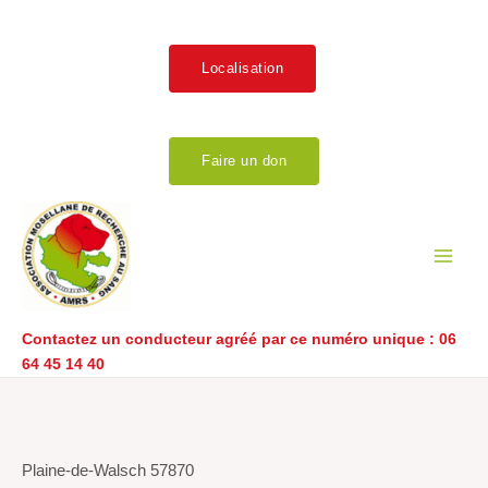
Aller
au
contenu
Localisation
Faire un don
Main
Men
Contactez un conducteur agréé par ce numéro unique :
06
64 45 14 40
Navigation
de
l’article
Plaine-de-Walsch 57870