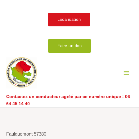
Aller
au
contenu
Localisation
Faire un don
Main
Men
Contactez un conducteur agréé par ce numéro unique :
06
64 45 14 40
Navigation
de
l’article
Faulquemont 57380