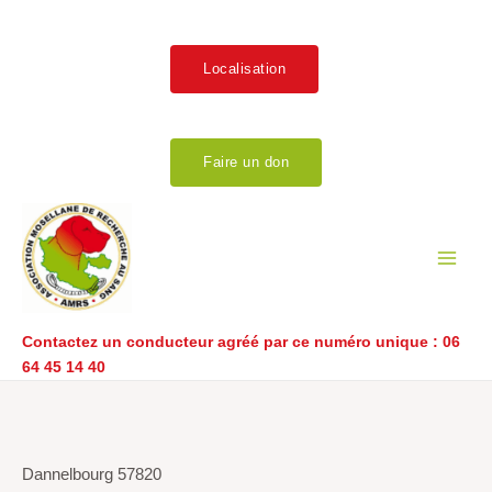
Aller
au
contenu
Localisation
Faire un don
Main
Men
Contactez un conducteur agréé par ce numéro unique :
06
64 45 14 40
Navigation
de
l’article
Dannelbourg 57820