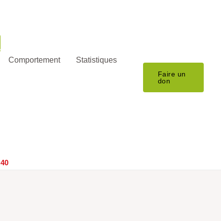
Comportement
Statistiques
Faire un
don
 40