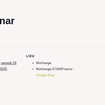
nar
LIEU
samedi 29
Morhange
2025
Morhange
,
57340
France
+
Google Map