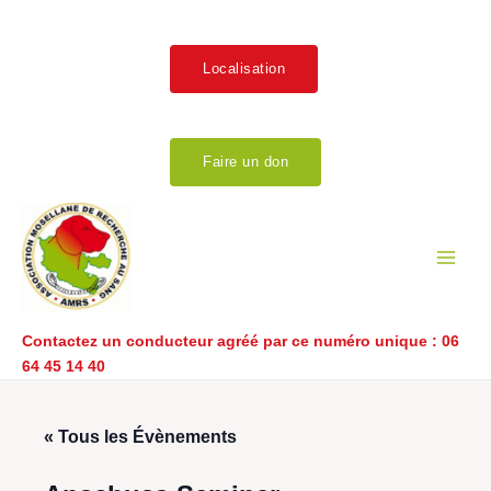
Aller
au
contenu
Localisation
Faire un don
Main
Men
Contactez un conducteur agréé par ce numéro unique :
06
64 45 14 40
« Tous les Évènements