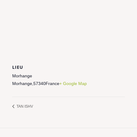
LIEU
Morhange
Morhange
,
57340
France
+ Google Map
TAN ISHV